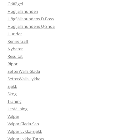
Gråfågel
Högfjällshunden
Högfjällshundens D-Boss
Högfjällshundens Q-Snöa
Hundar
Kennelträff
Nyheter
Resultat
Ripor
SetterWalls Glada
SetterWalls Lykka
Sjakk
Skog
Träning
Utställning
Valpar
Valpar Glada-Sao
Valpar Lykka-Sjakk
Valpar Lykka-Tarras