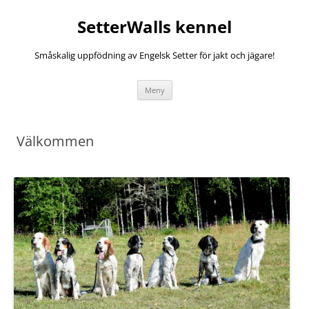
SetterWalls kennel
Småskalig uppfödning av Engelsk Setter för jakt och jägare!
Hoppa
Meny
till
innehåll
Välkommen