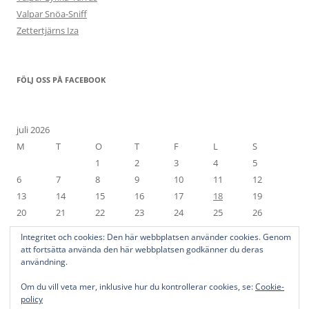
Valpar Snöa-Sniff
Zettertjärns Iza
FÖLJ OSS PÅ FACEBOOK
juli 2026
M
T
O
T
F
L
S
1
2
3
4
5
6
7
8
9
10
11
12
13
14
15
16
17
18
19
20
21
22
23
24
25
26
27
28
29
30
31
Integritet och cookies: Den här webbplatsen använder cookies. Genom
« jun
att fortsätta använda den här webbplatsen godkänner du deras
användning.
Om du vill veta mer, inklusive hur du kontrollerar cookies, se:
Cookie-
policy